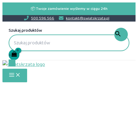
Przejdź
📦 Twoje zamówienie wyślemy w ciągu 24h
do
500 596 566
kontakt@swiatskrzata.pl
treści
Szukaj produktów
×
Main
Menu