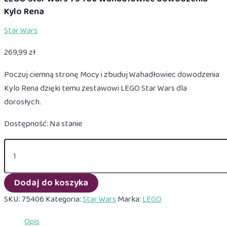
Kylo Rena
Star Wars
269,99
zł
Poczuj ciemną stronę Mocy i zbuduj Wahadłowiec dowodzenia
Kylo Rena dzięki temu zestawowi LEGO Star Wars dla
dorosłych.
Dostępność:
Na stanie
ilość
LEGO
Star
Wars
Dodaj do koszyka
75406
Wahadłowiec
SKU:
75406
Kategoria:
Star Wars
Marka:
LEGO
dowodzenia
Kylo
Opis
Rena