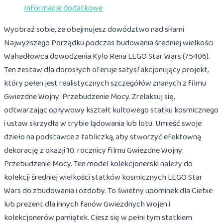
Informacje dodatkowe
Wyobraź sobie, że obejmujesz dowództwo nad siłami
Najwyższego Porządku podczas budowania średniej wielkości
Wahadłowca dowodzenia Kylo Rena LEGO Star Wars (75406).
Ten zestaw dla dorosłych oferuje satysfakcjonujący projekt,
który pełen jest realistycznych szczegółów znanych z filmu
Gwiezdne Wojny: Przebudzenie Mocy. Zrelaksuj się,
odtwarzając opływowy kształt kultowego statku kosmicznego
i ustaw skrzydła w trybie lądowania lub lotu. Umieść swoje
dzieło na podstawce z tabliczką, aby stworzyć efektowną
dekorację z okazji 10. rocznicy filmu Gwiezdne Wojny:
Przebudzenie Mocy. Ten model kolekcjonerski należy do
kolekcji średniej wielkości statków kosmicznych LEGO Star
Wars do zbudowania i ozdoby. To świetny upominek dla Ciebie
lub prezent dla innych fanów Gwiezdnych Wojen i
kolekcjonerów pamiątek. Ciesz się w pełni tym statkiem