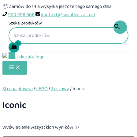
Przejdź
📦 Zamów do 14 a wysyłka jeszcze tego samego dnia
do
500 596 566
kontakt@swiatskrzata.pl
treści
Szukaj produktów
×
Main
Menu
Strona główna
/
LEGO
/
Zestawy
/ Iconic
Iconic
Wyświetlanie wszystkich wyników: 17