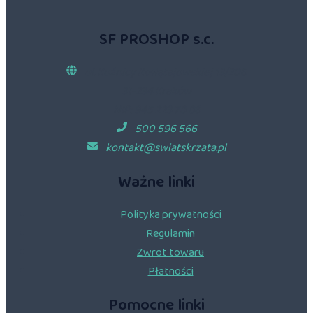
SF PROSHOP s.c.
ul. Kuźnicy Kołłątajowskiej 13/206
31-234 Kraków
NIP: 945 223 78 86
500 596 566
kontakt@swiatskrzata.pl
Ważne linki
Polityka prywatności
Regulamin
Zwrot towaru
Płatności
Pomocne linki