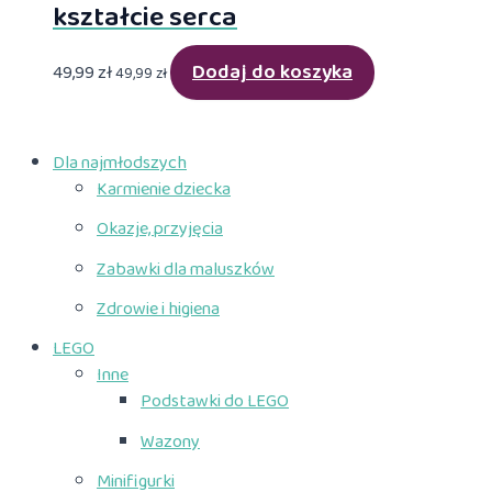
kształcie serca
Dodaj do koszyka
49,99
zł
49,99
zł
Dla najmłodszych
Karmienie dziecka
Okazje, przyjęcia
Zabawki dla maluszków
Zdrowie i higiena
LEGO
Inne
Podstawki do LEGO
Wazony
Minifigurki