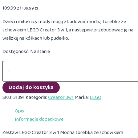
109,99
zł
109,99
zł
Dzieci i miłośnicy mody mogą zbudować modną torebkę ze
schowkiem LEGO Creator 3 w 1, a następnie przebudować ją na
walizkę na kółkach lub pudełko.
Dostępność:
Na stanie
ilość
LEGO
Creator
3w1
Dodaj do koszyka
31391
Modna
SKU:
31391
Kategoria:
Creator 3w1
Marka:
LEGO
torebka
ze
Opis
schowkiem
Informacje dodatkowe
Zestaw LEGO Creator 3 w 1 Modna torebka ze schowkiem