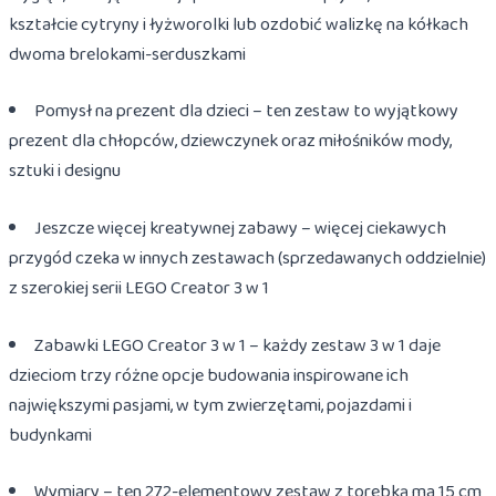
kształcie cytryny i łyżworolki lub ozdobić walizkę na kółkach
dwoma brelokami-serduszkami
Pomysł na prezent dla dzieci – ten zestaw to wyjątkowy
prezent dla chłopców, dziewczynek oraz miłośników mody,
sztuki i designu
Jeszcze więcej kreatywnej zabawy – więcej ciekawych
przygód czeka w innych zestawach (sprzedawanych oddzielnie)
z szerokiej serii LEGO Creator 3 w 1
Zabawki LEGO Creator 3 w 1 – każdy zestaw 3 w 1 daje
dzieciom trzy różne opcje budowania inspirowane ich
największymi pasjami, w tym zwierzętami, pojazdami i
budynkami
Wymiary – ten 272-elementowy zestaw z torebką ma 15 cm