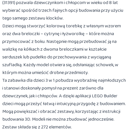
(31391) pozwala dziewczynkom i chłopcom w wieku od 8 lat
wybierać spośród trzech fajnych opcji budowania przy użyciu
tego samego zestawu klocków.
Dzieci mogą stworzyć kolorową torebkę z własnym wzorem
oraz dwa breloczki – cytrynę i łyżworolkę – które można
przymocować z boku. Następnie mogą przebudować ją na
walizkę na kółkach z dwoma breloczkami w kształcie
serduszek lub pudełko do przechowywania z wyciąganą
szufladką. Każdy model otwiera się, odsłaniając schowek, w
którym można umieścić drobne przedmioty.
Ta zabawka dla dzieci 3 w 1 pobudza wyobraźnię najmłodszych
i stanowi doskonały pomysł na prezent zarówno dla
dziewczynek, jak i chłopców. A dzięki aplikacji LEGO Builder
dzieci mogą przeżyć łatwą i intuicyjną przygodę z budowaniem.
Mogą powiększać i obracać zestawy, korzystając z instrukcji
budowania 3D. Modeli nie można zbudować jednocześnie.
Zestaw składa się z 272 elementów.