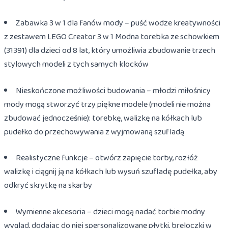
Zabawka 3 w 1 dla fanów mody – puść wodze kreatywności
z zestawem LEGO Creator 3 w 1 Modna torebka ze schowkiem
(31391) dla dzieci od 8 lat, który umożliwia zbudowanie trzech
stylowych modeli z tych samych klocków
Nieskończone możliwości budowania – młodzi miłośnicy
mody mogą stworzyć trzy piękne modele (modeli nie można
zbudować jednocześnie): torebkę, walizkę na kółkach lub
pudełko do przechowywania z wyjmowaną szufladą
Realistyczne funkcje – otwórz zapięcie torby, rozłóż
walizkę i ciągnij ją na kółkach lub wysuń szufladę pudełka, aby
odkryć skrytkę na skarby
Wymienne akcesoria – dzieci mogą nadać torbie modny
wygląd, dodając do niej spersonalizowane płytki, breloczki w