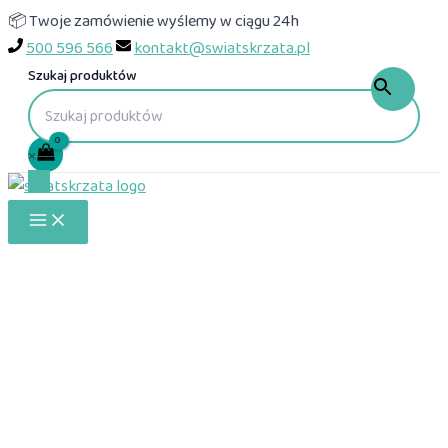
Przejdź
📦 Twoje zamówienie wyślemy w ciągu 24h
do
500 596 566
kontakt@swiatskrzata.pl
treści
Szukaj produktów
×
Main
Menu