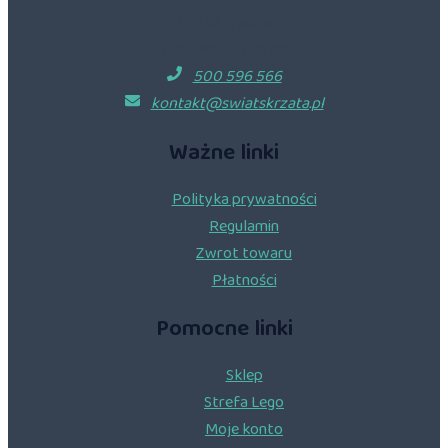
31-234 Kraków
NIP: 945 223 78 86
500 596 566
kontakt@swiatskrzata.pl
Ważne linki
Polityka prywatności
Regulamin
Zwrot towaru
Płatności
Pomocne linki
Sklep
Strefa Lego
Moje konto