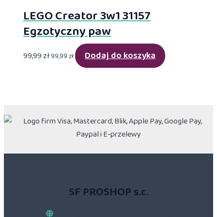
LEGO Creator 3w1 31157
Egzotyczny paw
Dodaj do koszyka
99,99
zł
99,99
zł
SF PROSHOP s.c.
ul. Kuźnicy Kołłątajowskiej 13/206