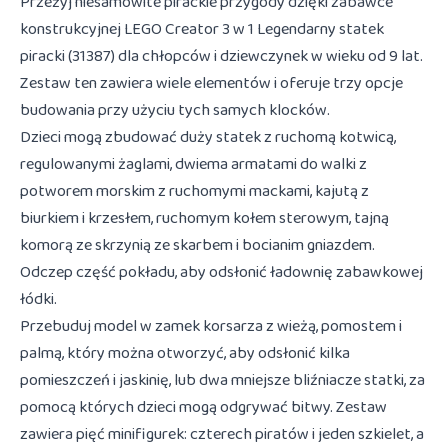
Przeżyj niesamowite pirackie przygody dzięki zabawce
konstrukcyjnej LEGO Creator 3 w 1 Legendarny statek
piracki (31387) dla chłopców i dziewczynek w wieku od 9 lat.
Zestaw ten zawiera wiele elementów i oferuje trzy opcje
budowania przy użyciu tych samych klocków.
Dzieci mogą zbudować duży statek z ruchomą kotwicą,
regulowanymi żaglami, dwiema armatami do walki z
potworem morskim z ruchomymi mackami, kajutą z
biurkiem i krzesłem, ruchomym kołem sterowym, tajną
komorą ze skrzynią ze skarbem i bocianim gniazdem.
Odczep część pokładu, aby odsłonić ładownię zabawkowej
łódki.
Przebuduj model w zamek korsarza z wieżą, pomostem i
palmą, który można otworzyć, aby odsłonić kilka
pomieszczeń i jaskinię, lub dwa mniejsze bliźniacze statki, za
pomocą których dzieci mogą odgrywać bitwy. Zestaw
zawiera pięć minifigurek: czterech piratów i jeden szkielet, a