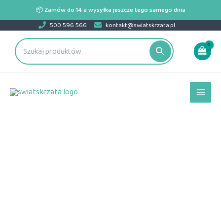
Przejdź
📦 Zamów do 14 a wysyłka jeszcze tego samego dnia
do
500 596 566
kontakt@swiatskrzata.pl
treści
Main
Men