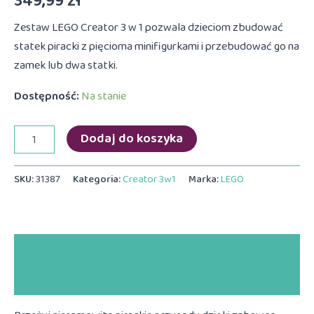
349,99
zł
Zestaw LEGO Creator 3 w 1 pozwala dzieciom zbudować
statek piracki z pięcioma minifigurkami i przebudować go na
zamek lub dwa statki.
Dostępność:
Na stanie
ilość
Dodaj do koszyka
LEGO
Creator
3w1
SKU:
31387
Kategoria:
Creator 3w1
Marka:
LEGO
31387
Legendarny
statek
piracki
Opis
Informacje dodatkowe