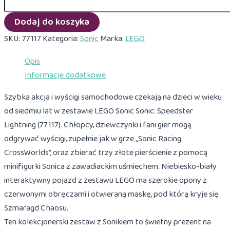
Sonic
77117
Dodaj do koszyka
Sonic:
Speedster
SKU:
77117
Kategoria:
Sonic
Marka:
LEGO
Lightning
Opis
Informacje dodatkowe
Szybka akcja i wyścigi samochodowe czekają na dzieci w wieku
od siedmiu lat w zestawie LEGO Sonic Sonic: Speedster
Lightning (77117). Chłopcy, dziewczynki i fani gier mogą
odgrywać wyścigi, zupełnie jak w grze „Sonic Racing:
CrossWorlds”, oraz zbierać trzy złote pierścienie z pomocą
minifigurki Sonica z zawadiackim uśmiechem. Niebiesko-biały
interaktywny pojazd z zestawu LEGO ma szerokie opony z
czerwonymi obręczami i otwieraną maskę, pod którą kryje się
Szmaragd Chaosu.
Ten kolekcjonerski zestaw z Sonikiem to świetny prezent na