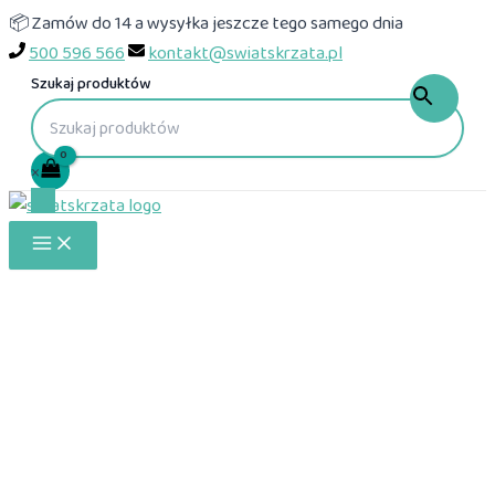
Przejdź
📦 Zamów do 14 a wysyłka jeszcze tego samego dnia
do
500 596 566
kontakt@swiatskrzata.pl
treści
Szukaj produktów
×
Main
Menu