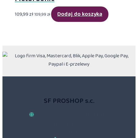
Dodaj do koszyka
109,99
zł
109,99
zł
SF PROSHOP s.c.
ul. Kuźnicy Kołłątajowskiej 13/206
31-234 Kraków
NIP: 945 223 78 86