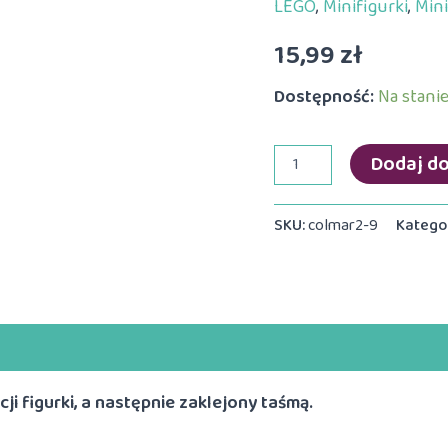
LEGO
,
Minifigurki
,
Mini
15,99
zł
Dostępność:
Na stani
ilość
Dodaj d
LEGO
Super
Heroes
SKU:
colmar2-9
Katego
71039
Echo
colmar2-
9
i figurki, a następnie zaklejony taśmą.