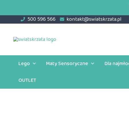
Przejdź
do
500 596 566
kontakt@swiatskrzata.pl
treści
Lego
Maty Sensoryczne
Dla najmł
OUTLET