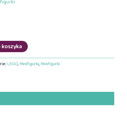
figurki
e
o koszyka
rie:
LEGO
,
Minifigurki
,
Minifigurki