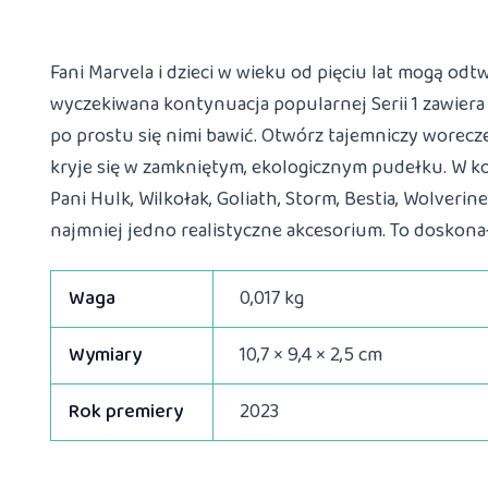
Fani Marvela i dzieci w wieku od pięciu lat mogą od
wyczekiwana kontynuacja popularnej Serii 1 zawiera 
po prostu się nimi bawić. Otwórz tajemniczy worecz
kryje się w zamkniętym, ekologicznym pudełku. W kol
Pani Hulk, Wilkołak, Goliath, Storm, Bestia, Wolver
najmniej jedno realistyczne akcesorium. To doskona
Waga
0,017 kg
Wymiary
10,7 × 9,4 × 2,5 cm
Rok premiery
2023