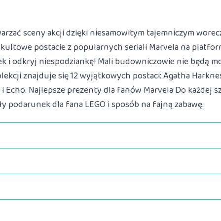
twarzać sceny akcji dzięki niesamowitym tajemniczym wore
kultowe postacie z popularnych seriali Marvela na platfor
ek i odkryj niespodziankę! Mali budowniczowie nie będą mo
ekcji znajduje się 12 wyjątkowych postaci: Agatha Harknes
ine i Echo. Najlepsze prezenty dla fanów Marvela Do każdej
ły podarunek dla fana LEGO i sposób na fajną zabawę.