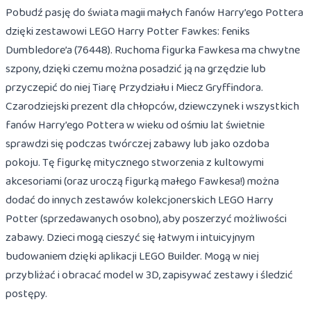
Pobudź pasję do świata magii małych fanów Harry’ego Pottera
dzięki zestawowi LEGO Harry Potter Fawkes: feniks
Dumbledore’a (76448). Ruchoma figurka Fawkesa ma chwytne
szpony, dzięki czemu można posadzić ją na grzędzie lub
przyczepić do niej Tiarę Przydziału i Miecz Gryffindora.
Czarodziejski prezent dla chłopców, dziewczynek i wszystkich
fanów Harry’ego Pottera w wieku od ośmiu lat świetnie
sprawdzi się podczas twórczej zabawy lub jako ozdoba
pokoju. Tę figurkę mitycznego stworzenia z kultowymi
akcesoriami (oraz uroczą figurką małego Fawkesa!) można
dodać do innych zestawów kolekcjonerskich LEGO Harry
Potter (sprzedawanych osobno), aby poszerzyć możliwości
zabawy. Dzieci mogą cieszyć się łatwym i intuicyjnym
budowaniem dzięki aplikacji LEGO Builder. Mogą w niej
przybliżać i obracać model w 3D, zapisywać zestawy i śledzić
postępy.