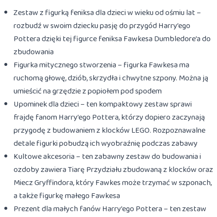
Zestaw z figurką feniksa dla dzieci w wieku od ośmiu lat –
rozbudź w swoim dziecku pasję do przygód Harry’ego
Pottera dzięki tej figurce feniksa Fawkesa Dumbledore’a do
zbudowania
Figurka mitycznego stworzenia – figurka Fawkesa ma
ruchomą głowę, dziób, skrzydła i chwytne szpony. Można ją
umieścić na grzędzie z popiołem pod spodem
Upominek dla dzieci – ten kompaktowy zestaw sprawi
frajdę fanom Harry’ego Pottera, którzy dopiero zaczynają
przygodę z budowaniem z klocków LEGO. Rozpoznawalne
detale figurki pobudzą ich wyobraźnię podczas zabawy
Kultowe akcesoria – ten zabawny zestaw do budowania i
ozdoby zawiera Tiarę Przydziału zbudowaną z klocków oraz
Miecz Gryffindora, który Fawkes może trzymać w szponach,
a także figurkę małego Fawkesa
Prezent dla małych fanów Harry’ego Pottera – ten zestaw