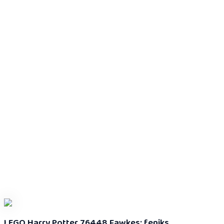
LEGO Harry Potter 76448 Fawkes: feniks