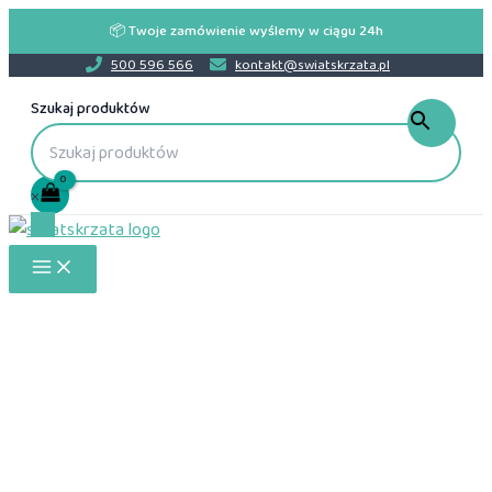
Przejdź
📦 Twoje zamówienie wyślemy w ciągu 24h
do
500 596 566
kontakt@swiatskrzata.pl
treści
Szukaj produktów
×
Main
Menu