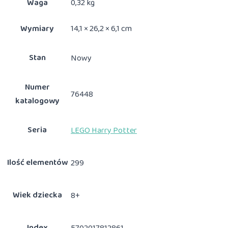
Waga
0,32 kg
Wymiary
14,1 × 26,2 × 6,1 cm
Stan
Nowy
Numer
76448
katalogowy
Seria
LEGO Harry Potter
Ilość elementów
299
Wiek dziecka
8+
Index