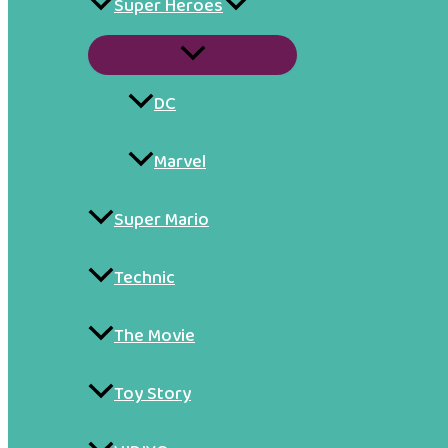
Super Heroes
Przełącznik
menu
DC
Marvel
Super Mario
Technic
The Movie
Toy Story