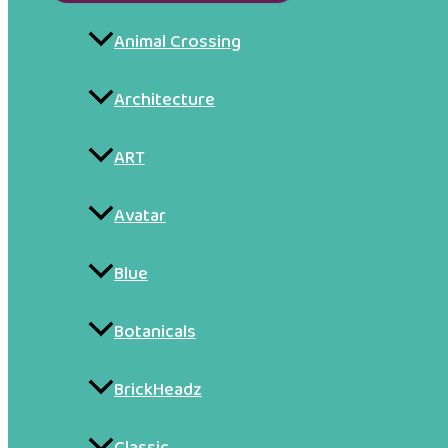
menu
Animal Crossing
Architecture
ART
Avatar
Blue
Botanicals
BrickHeadz
Classic