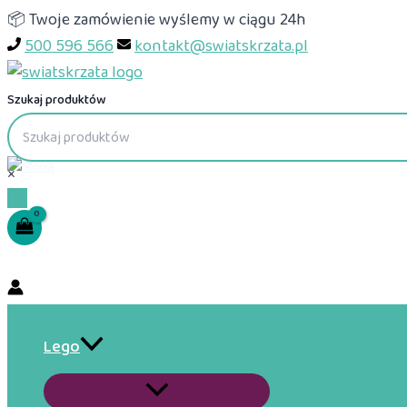
Przejdź
📦 Twoje zamówienie wyślemy w ciągu 24h
do
500 596 566
kontakt@swiatskrzata.pl
treści
Szukaj produktów
×
Lego
Przełącznik