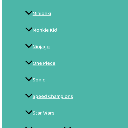
Minionki
Monkie Kid
Ninjago
One Piece
Sonic
Speed Champions
Star Wars