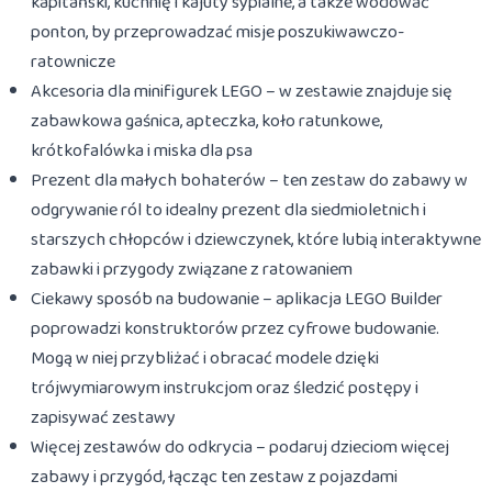
kapitański, kuchnię i kajuty sypialne, a także wodować
ponton, by przeprowadzać misje poszukiwawczo-
ratownicze
Akcesoria dla minifigurek LEGO – w zestawie znajduje się
zabawkowa gaśnica, apteczka, koło ratunkowe,
krótkofalówka i miska dla psa
Prezent dla małych bohaterów – ten zestaw do zabawy w
odgrywanie ról to idealny prezent dla siedmioletnich i
starszych chłopców i dziewczynek, które lubią interaktywne
zabawki i przygody związane z ratowaniem
Ciekawy sposób na budowanie – aplikacja LEGO Builder
poprowadzi konstruktorów przez cyfrowe budowanie.
Mogą w niej przybliżać i obracać modele dzięki
trójwymiarowym instrukcjom oraz śledzić postępy i
zapisywać zestawy
Więcej zestawów do odkrycia – podaruj dzieciom więcej
zabawy i przygód, łącząc ten zestaw z pojazdami