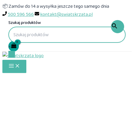
Przejdź
📦 Zamów do 14 a wysyłka jeszcze tego samego dnia
do
500 596 566
kontakt@swiatskrzata.pl
treści
Szukaj produktów
×
Main
Menu