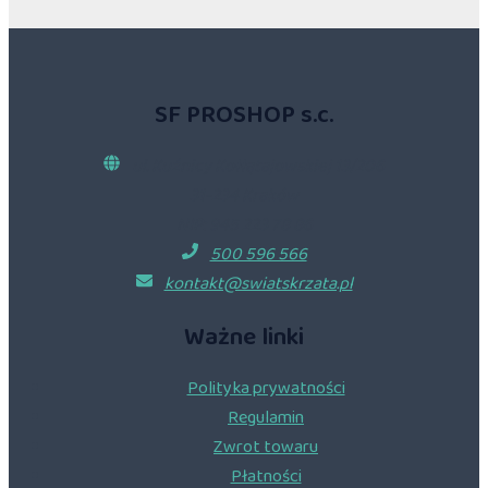
SF PROSHOP s.c.
ul. Kuźnicy Kołłątajowskiej 13/206
31-234 Kraków
NIP: 945 223 78 86
500 596 566
kontakt@swiatskrzata.pl
Ważne linki
Polityka prywatności
Regulamin
Zwrot towaru
Płatności