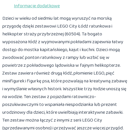
Informacje dodatkowe
przybrzeżnej
Dzieci w wieku od siedmiu lat mogą wyruszyć na morską
przygodę dzięki zestawowi LEGO City Łódź ratunkowa i
helikopter straży przybrzeżnej (60504). Ta bogato
wyposażona łódź z wyjmowanymi pokładami zapewnia łatwy
dostęp do mostka kapitańskiego, kajut i kuchni. Dzieci mogą
zwodować ponton ratunkowy z rampy lub wzbić się w
powietrze z pokładowego lądowiska w fajnym helikopterze.
Zestaw zawiera również drugą łódź, płomienie LEGO, pięć
minifigurek i figurkę psa, które pozwalają na kreatywną zabawę
i wymyślanie własnych historii. Wszystkie trzy łodzie unoszą się
na wodzie. Ten zestaw z pojazdami ratowniczo-
poszukiwawczymi to wspaniała niespodzianka lub prezent
urodzinowy dla dzieci, które uwielbiają interaktywne zabawki.
Ten zestaw można łączyć z innymi z serii LEGO City
(sprzedawanymi osobno) i przeżywać jeszcze więcej przygód.